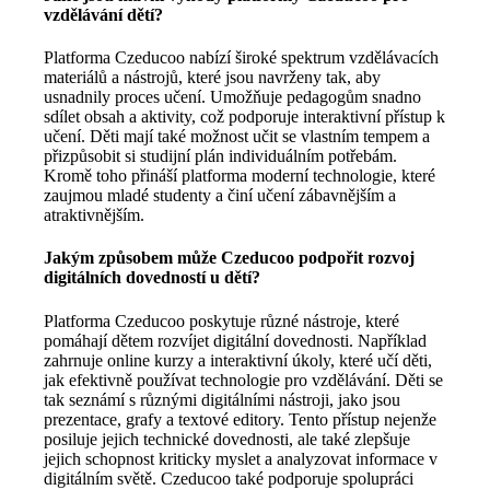
vzdělávání dětí?
Platforma Czeducoo nabízí široké spektrum vzdělávacích
materiálů a nástrojů, které jsou navrženy tak, aby
usnadnily proces učení. Umožňuje pedagogům snadno
sdílet obsah a aktivity, což podporuje interaktivní přístup k
učení. Děti mají také možnost učit se vlastním tempem a
přizpůsobit si studijní plán individuálním potřebám.
Kromě toho přináší platforma moderní technologie, které
zaujmou mladé studenty a činí učení zábavnějším a
atraktivnějším.
Jakým způsobem může Czeducoo podpořit rozvoj
digitálních dovedností u dětí?
Platforma Czeducoo poskytuje různé nástroje, které
pomáhají dětem rozvíjet digitální dovednosti. Například
zahrnuje online kurzy a interaktivní úkoly, které učí děti,
jak efektivně používat technologie pro vzdělávání. Děti se
tak seznámí s různými digitálními nástroji, jako jsou
prezentace, grafy a textové editory. Tento přístup nejenže
posiluje jejich technické dovednosti, ale také zlepšuje
jejich schopnost kriticky myslet a analyzovat informace v
digitálním světě. Czeducoo také podporuje spolupráci