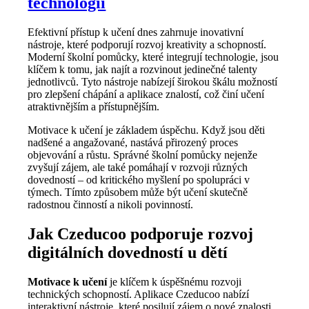
technologií
Efektivní přístup k učení dnes zahrnuje inovativní
nástroje, které podporují rozvoj kreativity a schopností.
Moderní školní pomůcky, které integrují technologie, jsou
klíčem k tomu, jak najít a rozvinout jedinečné talenty
jednotlivců. Tyto nástroje nabízejí širokou škálu možností
pro zlepšení chápání a aplikace znalostí, což činí učení
atraktivnějším a přístupnějším.
Motivace k učení je základem úspěchu. Když jsou děti
nadšené a angažované, nastává přirozený proces
objevování a růstu. Správné školní pomůcky nejenže
zvyšují zájem, ale také pomáhají v rozvoji různých
dovedností – od kritického myšlení po spolupráci v
týmech. Tímto způsobem může být učení skutečně
radostnou činností a nikoli povinností.
Jak Czeducoo podporuje rozvoj
digitálních dovedností u dětí
Motivace k učení
je klíčem k úspěšnému rozvoji
technických schopností. Aplikace Czeducoo nabízí
interaktivní nástroje, které posilují zájem o nové znalosti.