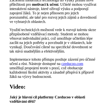
Začlenění moderních technologií do výuky přináší nové
příležitosti pro
motivaci k učení
. Učitelé mohou využívat
interaktivní nástroje, které oživují výuku a podporují
zapojení žáků. To je nejen přínosem pro jejich
porozumění, ale také pro rozvoj jejich zájmů a dovedností
ve vybraných oblastech.
Využití technických možností vede k
rozvoji talentu
skrze
přizpůsobené vzdělávací metody. Studenti se mohou
věnovat individuální práci, což umožňuje učitelům lépe
zacílit na jejich potřeby a povzbudit je v oblastech, kde
vynikají. Doučování cílené na specifické dovednosti se
tak stává snadnějším a efektivnějším.
Implementace tohoto přístupu posiluje zázemí pro účinné
učení a růst. Nástroje dostupné na
czeducoo.com
umožňují propojení teorie s praxí, což obohacuje
každodenní školní aktivity a zásadně přispívá k přípravě
žáků na výzvy budoucnosti.
Video:
Jaký je hlavní cíl platformy Czeducoo v oblasti
vzdělávání dětí?