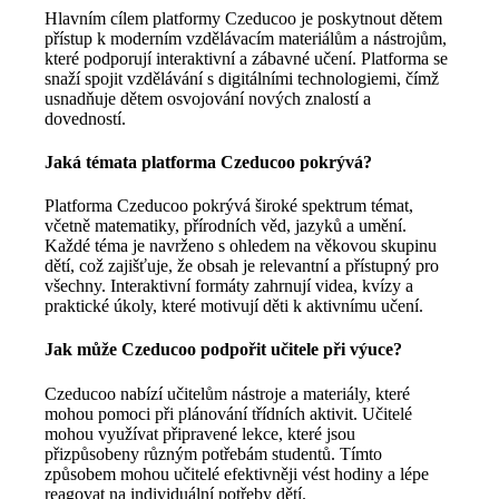
Hlavním cílem platformy Czeducoo je poskytnout dětem
přístup k moderním vzdělávacím materiálům a nástrojům,
které podporují interaktivní a zábavné učení. Platforma se
snaží spojit vzdělávání s digitálními technologiemi, čímž
usnadňuje dětem osvojování nových znalostí a
dovedností.
Jaká témata platforma Czeducoo pokrývá?
Platforma Czeducoo pokrývá široké spektrum témat,
včetně matematiky, přírodních věd, jazyků a umění.
Každé téma je navrženo s ohledem na věkovou skupinu
dětí, což zajišťuje, že obsah je relevantní a přístupný pro
všechny. Interaktivní formáty zahrnují videa, kvízy a
praktické úkoly, které motivují děti k aktivnímu učení.
Jak může Czeducoo podpořit učitele při výuce?
Czeducoo nabízí učitelům nástroje a materiály, které
mohou pomoci při plánování třídních aktivit. Učitelé
mohou využívat připravené lekce, které jsou
přizpůsobeny různým potřebám studentů. Tímto
způsobem mohou učitelé efektivněji vést hodiny a lépe
reagovat na individuální potřeby dětí.