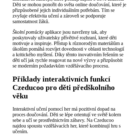
Děti se mohou ponořit do světa online doučování, které je
přizpůsobené jejich individuálním potřebám. Tím se
zvyšuje efektivita učení a zároveň se podporuje
samostatnost žáků.
Školní pomůcky
aplikace jsou navrženy tak, aby
poskytovaly uživatelsky přívětivé rozhraní, které děti
motivuje a inspiruje. Přístup k různorodým materiálům a
úkolům pomáhá rozvíjet dovednosti v oblasti technologií
a kritického myšlení. Díky těmto inovativním řešením se
děti učí jak rychle reagovat na nové výzvy a přizpůsobit
se moderním požadavkům vzdělávacího procesu.
Příklady interaktivních funkcí
Czeducoo pro děti předškolního
věku
Interaktivní učení pomocí her má pozitivní dopad na
proces doučování. Děti se lépe orientují ve světě kolem
sebe a učí se prostřednictvím zábavy. Na Czeducoo
najdou spoustu vzdělávacích her, které kombinují hru s
učením.