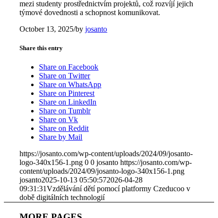
mezi studenty prostřednictvím projektů, což rozvíjí jejich
týmové dovednosti a schopnost komunikovat.
October 13, 2025
/
by
josanto
Share this entry
Share on Facebook
Share on Twitter
Share on WhatsApp
Share on Pinterest
Share on LinkedIn
Share on Tumblr
Share on Vk
Share on Reddit
Share by Mail
https://josanto.com/wp-content/uploads/2024/09/josanto-
logo-340x156-1.png
0
0
josanto
https://josanto.com/wp-
content/uploads/2024/09/josanto-logo-340x156-1.png
josanto
2025-10-13 05:50:57
2026-04-28
09:31:31
Vzdělávání dětí pomocí platformy Czeducoo v
době digitálních technologií
MORE PAGES