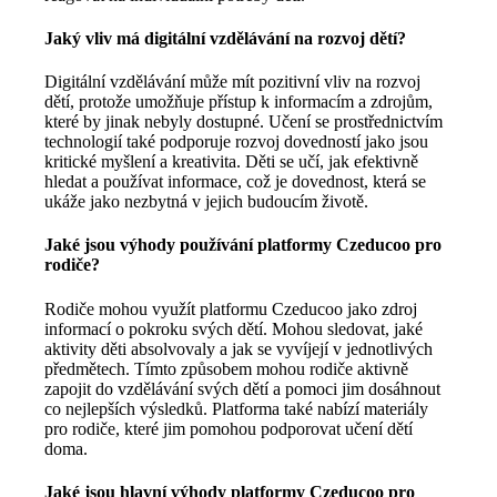
Jaký vliv má digitální vzdělávání na rozvoj dětí?
Digitální vzdělávání může mít pozitivní vliv na rozvoj
dětí, protože umožňuje přístup k informacím a zdrojům,
které by jinak nebyly dostupné. Učení se prostřednictvím
technologií také podporuje rozvoj dovedností jako jsou
kritické myšlení a kreativita. Děti se učí, jak efektivně
hledat a používat informace, což je dovednost, která se
ukáže jako nezbytná v jejich budoucím životě.
Jaké jsou výhody používání platformy Czeducoo pro
rodiče?
Rodiče mohou využít platformu Czeducoo jako zdroj
informací o pokroku svých dětí. Mohou sledovat, jaké
aktivity děti absolvovaly a jak se vyvíjejí v jednotlivých
předmětech. Tímto způsobem mohou rodiče aktivně
zapojit do vzdělávání svých dětí a pomoci jim dosáhnout
co nejlepších výsledků. Platforma také nabízí materiály
pro rodiče, které jim pomohou podporovat učení dětí
doma.
Jaké jsou hlavní výhody platformy Czeducoo pro