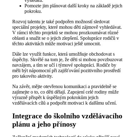
výsledků.
Pomozte jim plánovat další kroky na základě jejich
pokroku.
Rozvoj talentu je také podpořen možností sledovat
speciální projekty, které mohou děti zájmově vyhledávat.
V rámci těchto projektů se mohou prozkoumávat různé
oblasti a snažit se o jejich zlepšení. Spolupráce rodičů v
těchto aktivitách může motivaci ještě umocnit.
Dále lze využít funkce, která umožňuje obchodovat s
úspěchy. Skvělé na tom je, že děti si mohou povzbuzovat
navzájem, a tím se učí i týmové spolupráci. Rodiče by
měli být nápomocní při zajišťování pozitivního prostředí
pro takovéto aktivity.
Na závěr, mějte otevřenou komunikaci a pravidelně se
zajímejte o to, co děti dělají. Zapojení celé rodiny může
výrazně přispět k úspěšným pokrokům jejich
vzdělávacích cílů a podpořit motivaci k dalšímu učení.
Integrace do školního vzdělávacího
plánu a jeho přínosy