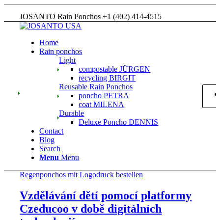
JOSANTO Rain Ponchos +1 (402) 414-4515
Home
Rain ponchos
Light
compostable JÜRGEN
recycling BIRGIT
Reusable Rain Ponchos
poncho PETRA
coat MILENA
Durable
Deluxe Poncho DENNIS
Contact
Blog
Search
Menu
Menu
Regenponchos mit Logodruck bestellen
Vzdělávání dětí pomocí platformy
Czeducoo v době digitálních