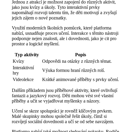
Jednou z atrakcí je možnost zapojení do různých aktivit,
jako jsou kvízy a úkoly. Tyto interaktivní prvky
napomáhají rozvoji talentu tím, že děti motivují a zvyšují
jejich zájem o nové poznatky.
Využití moderních školních pomůcek, které platforma
nabízí, usnadňuje proces učení. Interakce s těmito nástroji
podporuje nejen znalosti, ale i dovednosti, jako je cit pro
prostor a logické myšlení.
Typ aktivity
Popis
Kvízy
Odpovědi na otázky z různých témat.
Interaktivní
Výuka formou hraní různých rolí.
hry
Videolekce
Krátké animované příběhy s prvky učení.
Dalším příkladem jsou příběhové aktivity, které ovlivňují
fantazii a jazykový rozvoj. Děti mohou vést své vlastní
příběhy a učit se vyjadřovat myšlenky a názory.
Učení se skrze spolupráci je rovněž klíčovým prvkem.
Malé skupinky mohou společně řešit úkoly, čímž si
rozvíjejí sociální dovednosti a učí se od sebe navzájem.
Platforma nabízí také možnost sledování pokroku. Rodiče