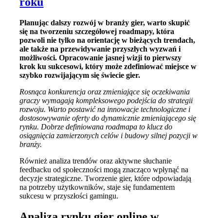
roku
Planując dalszy rozwój w branży gier, warto skupić
się na tworzeniu szczegółowej roadmapy, która
pozwoli nie tylko na orientację w bieżących trendach,
ale także na przewidywanie przyszłych wyzwań i
możliwości. Opracowanie jasnej wizji to pierwszy
krok ku sukcesowi, który może zdefiniować miejsce w
szybko rozwijającym się świecie gier.
Rosnąca konkurencja oraz zmieniające się oczekiwania
graczy wymagają kompleksowego podejścia do strategii
rozwoju. Warto postawić na innowacje technologiczne i
dostosowywanie oferty do dynamicznie zmieniającego się
rynku. Dobrze definiowana roadmapa to klucz do
osiągnięcia zamierzonych celów i budowy silnej pozycji w
branży.
Również analiza trendów oraz aktywne słuchanie
feedbacku od społeczności mogą znacząco wpłynąć na
decyzje strategiczne. Tworzenie gier, które odpowiadają
na potrzeby użytkowników, staje się fundamentem
sukcesu w przyszłości gamingu.
Analiza rynku gier online w