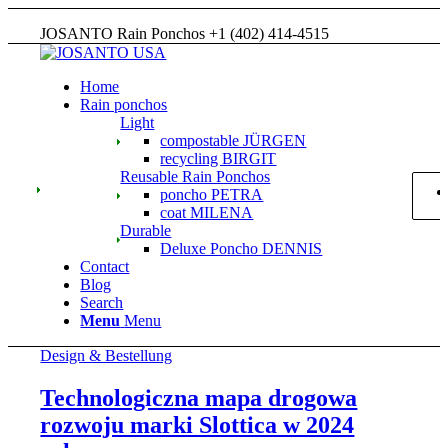
JOSANTO Rain Ponchos +1 (402) 414-4515
Home
Rain ponchos
Light
compostable JÜRGEN
recycling BIRGIT
Reusable Rain Ponchos
poncho PETRA
coat MILENA
Durable
Deluxe Poncho DENNIS
Contact
Blog
Search
Menu
Menu
Design & Bestellung
Technologiczna mapa drogowa
rozwoju marki Slottica w 2024