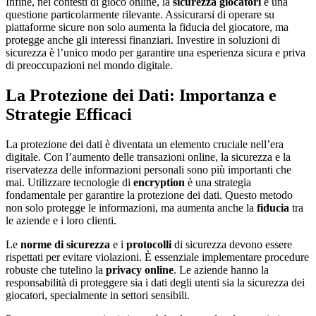
Infine, nei contesti di gioco online, la
sicurezza giocatori
è una
questione particolarmente rilevante. Assicurarsi di operare su
piattaforme sicure non solo aumenta la fiducia del giocatore, ma
protegge anche gli interessi finanziari. Investire in soluzioni di
sicurezza è l’unico modo per garantire una esperienza sicura e priva
di preoccupazioni nel mondo digitale.
La Protezione dei Dati: Importanza e
Strategie Efficaci
La protezione dei dati è diventata un elemento cruciale nell’era
digitale. Con l’aumento delle transazioni online, la sicurezza e la
riservatezza delle informazioni personali sono più importanti che
mai. Utilizzare tecnologie di
encryption
è una strategia
fondamentale per garantire la protezione dei dati. Questo metodo
non solo protegge le informazioni, ma aumenta anche la
fiducia
tra
le aziende e i loro clienti.
Le
norme di sicurezza
e i
protocolli
di sicurezza devono essere
rispettati per evitare violazioni. È essenziale implementare procedure
robuste che tutelino la
privacy online
. Le aziende hanno la
responsabilità di proteggere sia i dati degli utenti sia la sicurezza dei
giocatori, specialmente in settori sensibili.