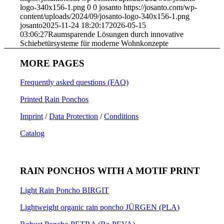
logo-340x156-1.png
0
0
josanto
https://josanto.com/wp-
content/uploads/2024/09/josanto-logo-340x156-1.png
josanto
2025-11-24 18:20:17
2026-05-15
03:06:27
Raumsparende Lösungen durch innovative
Schiebetürsysteme für moderne Wohnkonzepte
MORE PAGES
Frequently asked questions (FAQ)
Printed Rain Ponchos
Imprint
/
Data Protection
/
Conditions
Catalog
RAIN PONCHOS WITH A MOTIF PRINT
Light Rain Poncho BIRGIT
Lightweight organic rain poncho JÜRGEN (PLA)