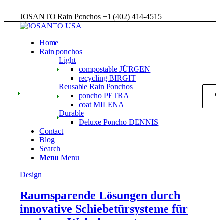
JOSANTO Rain Ponchos +1 (402) 414-4515
Home
Rain ponchos
Light
compostable JÜRGEN
recycling BIRGIT
Reusable Rain Ponchos
poncho PETRA
coat MILENA
Durable
Deluxe Poncho DENNIS
Contact
Blog
Search
Menu
Menu
Design
Raumsparende Lösungen durch
innovative Schiebetürsysteme für