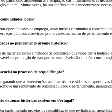
 do patrimônio arquitetônico, a adaptação das infraestruturas às neces
 cultural. Muitas vezes, há um conflito entre a modernização necessá
 comunidades locais?
erar oportunidades de emprego, atrair turistas e estimular o comércio l
 espaços públicos e serviços, promovendo um senso de pertencimento e
icadas ao planeamento urbano histórico?
 de materiais locais e métodos de construção que respeitem a tradição 
novável e a promoção de transportes sustentáveis são também consideraçõ
encial no processo de requalificação?
 garantir que as intervenções atendam às necessidades e expectativas l
 promove um sentimento de responsabilidade e pertencimento, garantindo
ção de zonas históricas existem em Portugal?
m implementado projetos de requalificação que revitalizaram áreas histó