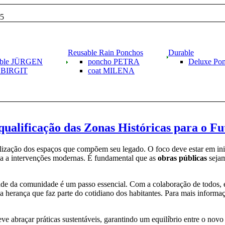
15
Reusable Rain Ponchos
Durable
able JÜRGEN
poncho PETRA
Deluxe Po
g BIRGIT
coat MILENA
ualificação das Zonas Históricas para o Fu
alização dos espaços que compõem seu legado. O foco deve estar em i
lia a intervenções modernas. É fundamental que as
obras públicas
sejam
ade da comunidade é um passo essencial. Com a colaboração de todos, é 
ica herança que faz parte do cotidiano dos habitantes. Para mais informa
 abraçar práticas sustentáveis, garantindo um equilíbrio entre o novo 