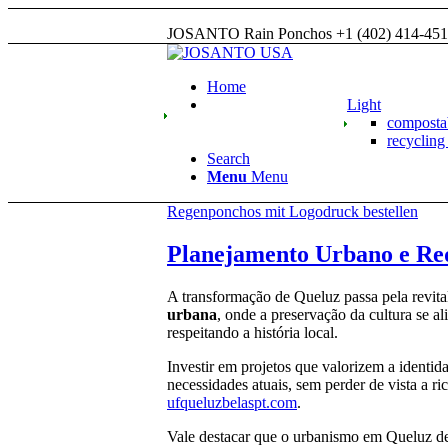
JOSANTO Rain Ponchos +1 (402) 414-45
Home
Light
compost
recyclin
Search
Menu
Menu
Regenponchos mit Logodruck bestellen
Planejamento Urbano e Req
A transformação de Queluz passa pela revit
urbana
, onde a preservação da cultura se a
respeitando a história local.
Investir em projetos que valorizem a identid
necessidades atuais, sem perder de vista a r
ufqueluzbelaspt.com
.
Vale destacar que o urbanismo em Queluz deve