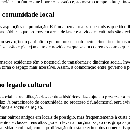
 moldar um futuro que honre o passado e, ao mesmo tempo, abraça ino
a comunidade local
as aspirações da população. É fundamental realizar pesquisas que ident
ras públicas que promovem áreas de lazer e atividades culturais são dec
a preservação do patrimônio geram um senso de pertencimento entre os
 discussão e planejamento de novidades que sejam coerentes com o que
nseios residentes têm o potencial de transformar a dinâmica social. Inve
torna o espaço mais acessível. Assim, a colaboração entre governo e p
no legado cultural
social na reabilitação dos centros históricos. Isso ajuda a preservar a m
uz. A participação da comunidade no processo é fundamental para evitar 
nica e social da região.
mar bairros antigos em locais de prestígio, mas frequentemente à custa 
mente de classes mais altas, podem levar à marginalização dos grupos qu
rsidade cultural, com a proliferação de estabelecimentos comerciais qu