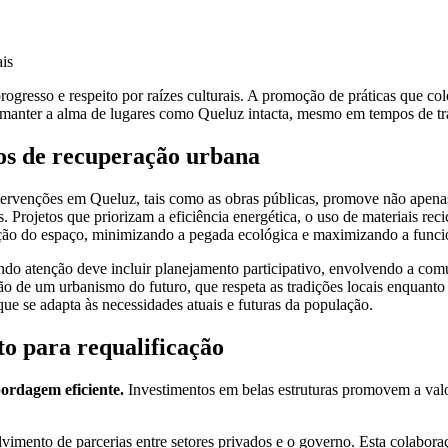
is
rogresso e respeito por raízes culturais. A promoção de práticas que co
 manter a alma de lugares como Queluz intacta, mesmo em tempos de t
tos de recuperação urbana
intervenções em Queluz, tais como as obras públicas, promove não apen
 Projetos que priorizam a eficiência energética, o uso de materiais reci
ção do espaço, minimizando a pegada ecológica e maximizando a funcio
ndo atenção deve incluir planejamento participativo, envolvendo a com
ão de um urbanismo do futuro, que respeta as tradições locais enquanto
ue se adapta às necessidades atuais e futuras da população.
to para requalificação
ordagem eficiente.
Investimentos em belas estruturas promovem a valo
olvimento de parcerias entre setores privados e o governo. Esta colaboraç