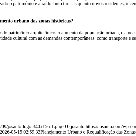
izado o patrimônio e atraído tanto turistas quanto novos residentes, inc
eamento urbano das zonas históricas?
o do patrimônio arquitetônico, o aumento da população urbana, e a nece
ntidade cultural com as demandas contemporâneas, como transporte e se
4/09/josanto-logo-340x156-1.png
0
0
josanto
https://josanto.com/wp-co
2026-05-15 02:59:33
Planejamento Urbano e Requalificação das Zonas 