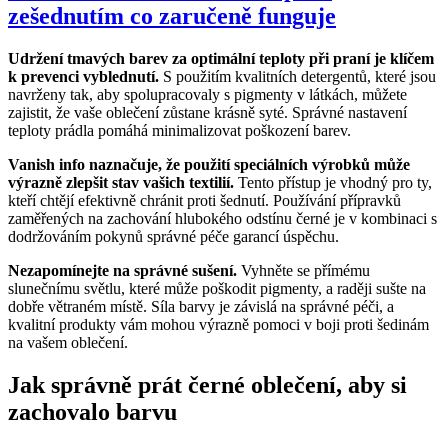
zešednutím co zaručeně funguje
Udržení tmavých barev za optimální teploty při praní je klíčem
k prevenci vyblednutí.
S použitím kvalitních detergentů, které jsou
navrženy tak, aby spolupracovaly s pigmenty v látkách, můžete
zajistit, že vaše oblečení zůstane krásně syté. Správné nastavení
teploty prádla pomáhá minimalizovat poškození barev.
Vanish info naznačuje, že použití speciálních výrobků může
výrazně zlepšit stav vašich textilií.
Tento přístup je vhodný pro ty,
kteří chtějí efektivně chránit proti šednutí. Používání přípravků
zaměřených na zachování hlubokého odstínu černé je v kombinaci s
dodržováním pokynů správné péče garancí úspěchu.
Nezapomínejte na správné sušení.
Vyhněte se přímému
slunečnímu světlu, které může poškodit pigmenty, a raději sušte na
dobře větraném místě. Síla barvy je závislá na správné péči, a
kvalitní produkty vám mohou výrazně pomoci v boji proti šedinám
na vašem oblečení.
Jak správně prát černé oblečení, aby si
zachovalo barvu