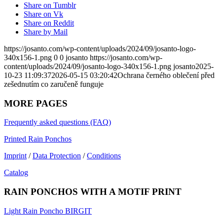
Share on Tumblr
Share on Vk
Share on Reddit
Share by Mail
https://josanto.com/wp-content/uploads/2024/09/josanto-logo-
340x156-1.png
0
0
josanto
https://josanto.com/wp-
content/uploads/2024/09/josanto-logo-340x156-1.png
josanto
2025-
10-23 11:09:37
2026-05-15 03:20:42
Ochrana černého oblečení před
zešednutím co zaručeně funguje
MORE PAGES
Frequently asked questions (FAQ)
Printed Rain Ponchos
Imprint
/
Data Protection
/
Conditions
Catalog
RAIN PONCHOS WITH A MOTIF PRINT
Light Rain Poncho BIRGIT