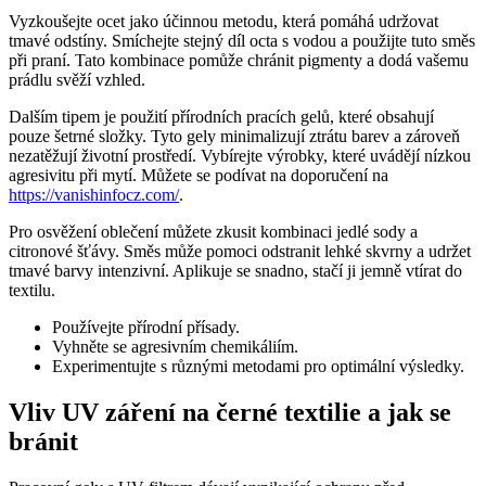
Vyzkoušejte ocet jako účinnou metodu, která pomáhá udržovat
tmavé odstíny. Smíchejte stejný díl octa s vodou a použijte tuto směs
při praní. Tato kombinace pomůže chránit pigmenty a dodá vašemu
prádlu svěží vzhled.
Dalším tipem je použití přírodních pracích gelů, které obsahují
pouze šetrné složky. Tyto gely minimalizují ztrátu barev a zároveň
nezatěžují životní prostředí. Vybírejte výrobky, které uvádějí nízkou
agresivitu při mytí. Můžete se podívat na doporučení na
https://vanishinfocz.com/
.
Pro osvěžení oblečení můžete zkusit kombinaci jedlé sody a
citronové šťávy. Směs může pomoci odstranit lehké skvrny a udržet
tmavé barvy intenzivní. Aplikuje se snadno, stačí ji jemně vtírat do
textilu.
Používejte přírodní přísady.
Vyhněte se agresivním chemikáliím.
Experimentujte s různými metodami pro optimální výsledky.
Vliv UV záření na černé textilie a jak se
bránit