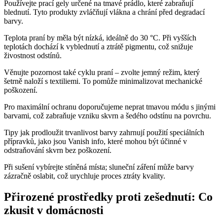
Používejte prací gely určené na tmavé prádlo, které zabraňují
blednutí. Tyto produkty zvláčňují vlákna a chrání před degradací
barvy.
Teplota praní by měla být nízká, ideálně do 30 °C. Při vyšších
teplotách dochází k vyblednutí a ztrátě pigmentu, což snižuje
živostnost odstínů.
Věnujte pozornost také cyklu praní – zvolte jemný režim, který
šetrně naloží s textiliemi. To pomůže minimalizovat mechanické
poškození.
Pro maximální ochranu doporučujeme neprat tmavou módu s jinými
barvami, což zabraňuje vzniku skvrn a šedého odstínu na povrchu.
Tipy jak prodloužit trvanlivost barvy zahrnují použití speciálních
přípravků, jako jsou Vanish info, které mohou být účinné v
odstraňování skvrn bez poškození.
Při sušení vybírejte stíněná místa; sluneční záření může barvy
zázračně oslabit, což urychluje proces ztráty kvality.
Přirozené prostředky proti zešednutí: Co
zkusit v domácnosti