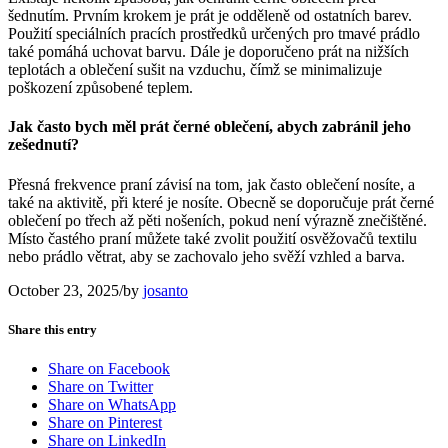
šednutím. Prvním krokem je prát je odděleně od ostatních barev.
Použití speciálních pracích prostředků určených pro tmavé prádlo
také pomáhá uchovat barvu. Dále je doporučeno prát na nižších
teplotách a oblečení sušit na vzduchu, čímž se minimalizuje
poškození způsobené teplem.
Jak často bych měl prát černé oblečení, abych zabránil jeho
zešednutí?
Přesná frekvence praní závisí na tom, jak často oblečení nosíte, a
také na aktivitě, při které je nosíte. Obecně se doporučuje prát černé
oblečení po třech až pěti nošeních, pokud není výrazně znečištěné.
Místo častého praní můžete také zvolit použití osvěžovačů textilu
nebo prádlo větrat, aby se zachovalo jeho svěží vzhled a barva.
October 23, 2025
/
by
josanto
Share this entry
Share on Facebook
Share on Twitter
Share on WhatsApp
Share on Pinterest
Share on LinkedIn