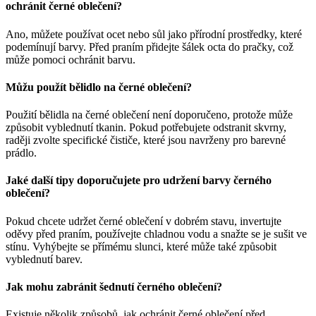
ochránit černé oblečení?
Ano, můžete používat ocet nebo sůl jako přírodní prostředky, které
podemínují barvy. Před praním přidejte šálek octa do pračky, což
může pomoci ochránit barvu.
Můžu použít bělidlo na černé oblečení?
Použití bělidla na černé oblečení není doporučeno, protože může
způsobit vyblednutí tkanin. Pokud potřebujete odstranit skvrny,
raději zvolte specifické čističe, které jsou navrženy pro barevné
prádlo.
Jaké další tipy doporučujete pro udržení barvy černého
oblečení?
Pokud chcete udržet černé oblečení v dobrém stavu, invertujte
oděvy před praním, používejte chladnou vodu a snažte se je sušit ve
stínu. Vyhýbejte se přímému slunci, které může také způsobit
vyblednutí barev.
Jak mohu zabránit šednutí černého oblečení?
Existuje několik způsobů, jak ochránit černé oblečení před