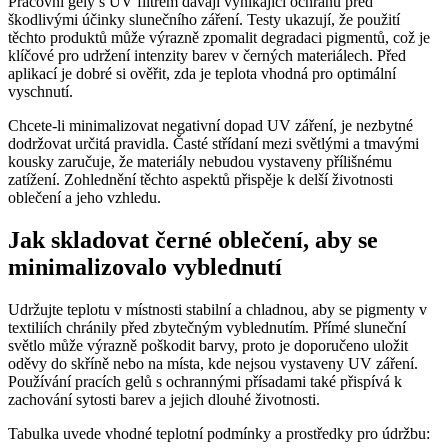
Pracovní gely s UV filtrem dávají vynikající ochranu před
škodlivými účinky slunečního záření. Testy ukazují, že použití
těchto produktů může výrazně zpomalit degradaci pigmentů, což je
klíčové pro udržení intenzity barev v černých materiálech. Před
aplikací je dobré si ověřit, zda je teplota vhodná pro optimální
vyschnutí.
Chcete-li minimalizovat negativní dopad UV záření, je nezbytné
dodržovat určitá pravidla. Časté střídaní mezi světlými a tmavými
kousky zaručuje, že materiály nebudou vystaveny přílišnému
zatížení. Zohlednění těchto aspektů přispěje k delší životnosti
oblečení a jeho vzhledu.
Jak skladovat černé oblečení, aby se
minimalizovalo vyblednutí
Udržujte teplotu v místnosti stabilní a chladnou, aby se pigmenty v
textiliích chránily před zbytečným vyblednutím. Přímé sluneční
světlo může výrazně poškodit barvy, proto je doporučeno uložit
oděvy do skříně nebo na místa, kde nejsou vystaveny UV záření.
Používání pracích gelů s ochrannými přísadami také přispívá k
zachování sytosti barev a jejich dlouhé životnosti.
Tabulka uvede vhodné teplotní podmínky a prostředky pro údržbu: