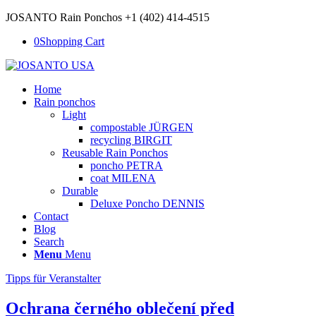
JOSANTO Rain Ponchos +1 (402) 414-4515
0
Shopping Cart
Home
Rain ponchos
Light
compostable JÜRGEN
recycling BIRGIT
Reusable Rain Ponchos
poncho PETRA
coat MILENA
Durable
Deluxe Poncho DENNIS
Contact
Blog
Search
Menu
Menu
Tipps für Veranstalter
Ochrana černého oblečení před