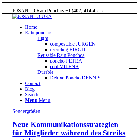
JOSANTO Rain Ponchos +1 (402) 414-4515
Home
Rain ponchos
Light
compostable JÜRGEN
recycling BIRGIT
Reusable Rain Ponchos
poncho PETRA
coat MILENA
Durable
Deluxe Poncho DENNIS
Contact
Blog
Search
Menu
Menu
Sondergrößen
Neue Kommunikationsstrategien
für Mitglieder während des Streiks