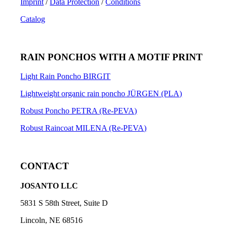
Imprint
/
Data Protection
/
Conditions
Catalog
RAIN PONCHOS WITH A MOTIF PRINT
Light Rain Poncho BIRGIT
Lightweight organic rain poncho JÜRGEN (PLA)
Robust Poncho PETRA (Re-PEVA)
Robust Raincoat MILENA (Re-PEVA)
CONTACT
JOSANTO LLC
5831 S 58th Street, Suite D
Lincoln, NE 68516