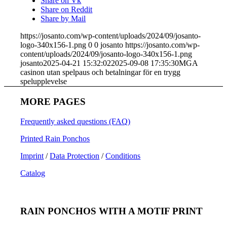
Share on Vk
Share on Reddit
Share by Mail
https://josanto.com/wp-content/uploads/2024/09/josanto-
logo-340x156-1.png
0
0
josanto
https://josanto.com/wp-
content/uploads/2024/09/josanto-logo-340x156-1.png
josanto
2025-04-21 15:32:02
2025-09-08 17:35:30
MGA
casinon utan spelpaus och betalningar för en trygg
spelupplevelse
MORE PAGES
Frequently asked questions (FAQ)
Printed Rain Ponchos
Imprint
/
Data Protection
/
Conditions
Catalog
RAIN PONCHOS WITH A MOTIF PRINT