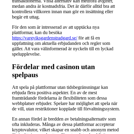
transaktionerna. Vissa alternativ kan medföra avgifter,
medan andra är kostnadsfria. Det är därför alltid bra att
kontrollera villkoren innan man gör en insättning eller
begär ett uttag.
För den som är intresserad av att upptäcka nya
plattformar, kan du besöka
https://vargviksgardenstradgard.se/
för att få en
uppfattning om aktuella erbjudanden och regler som
gäller. Att vara välinformerad är nyckeln till en lyckad
spelupplevelse.
Fördelar med casinon utan
spelpaus
Att spela på plattformar utan tidsbegränsningar kan
erbjuda flera positiva aspekter. En av de mest
framträdande fördelarna är flexibiliteten som dessa
webbplatser erbjuder. Spelare har möjlighet att spela när
de vill, utan restriktioner kopplade till förvaltningssystem.
En annan fördel är bredden av betalningsalternativ som
ofta inkluderas. Många av dessa plattformar accepterar
kryptovalutor, vilket skapar en snabb och anonym metod