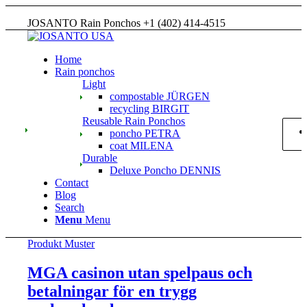
JOSANTO Rain Ponchos +1 (402) 414-4515
Home
Rain ponchos
Light
compostable JÜRGEN
recycling BIRGIT
Reusable Rain Ponchos
poncho PETRA
coat MILENA
Durable
Deluxe Poncho DENNIS
Contact
Blog
Search
Menu
Menu
Produkt Muster
MGA casinon utan spelpaus och
betalningar för en trygg