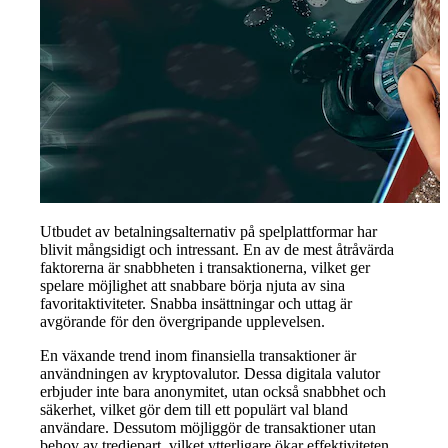
Utbudet av betalningsalternativ på spelplattformar har
blivit mångsidigt och intressant. En av de mest åtråvärda
faktorerna är snabbheten i transaktionerna, vilket ger
spelare möjlighet att snabbare börja njuta av sina
favoritaktiviteter. Snabba insättningar och uttag är
avgörande för den övergripande upplevelsen.
En växande trend inom finansiella transaktioner är
användningen av kryptovalutor. Dessa digitala valutor
erbjuder inte bara anonymitet, utan också snabbhet och
säkerhet, vilket gör dem till ett populärt val bland
användare. Dessutom möjliggör de transaktioner utan
behov av tredjepart, vilket ytterligare ökar effektiviteten.