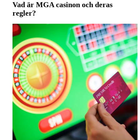
Vad är MGA casinon och deras
regler?