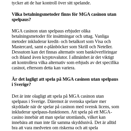
tycker att de har kontroll över sitt spelande.
Vilka betalningsmetoder finns för MGA casinon utan
spelpaus?
MGA casinon utan spelpaus erbjuder olika
betalningsmetoder för insättningar och uttag. Vanliga
metoder inkluderar kredit- och betalkort som Visa och
Mastercard, samt e-plånböcker som Skrill och Neteller.
Dessutom kan det finnas alternativ som banköverföringar
och ibland även kryptovalutor. I allmänhet är det viktigt
att kontrollera vilka alternativ som erbjuds av det specifika
casinot, eftersom detta kan variera.
Är det lagligt att spela på MGA casinon utan spelpaus
i Sverige?
Det är inte olagligt att spela på MGA casinon utan
spelpaus i Sverige. Däremot är svenska spelare mer
skyddade när de spelar på casinon med svensk licens, som
inkluderar spelpaus-funktionen. Att spela på ett MGA-
casino innebär att man spelar utomlands, vilket kan
innebära att man inte får samma skyddsnivå. Det är alltid
bra att vara medveten om riskerna och att spela