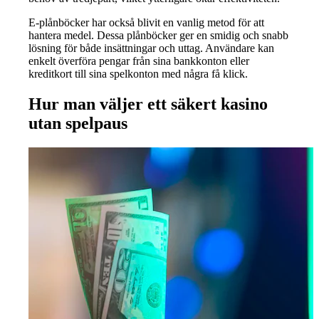
E-plånböcker har också blivit en vanlig metod för att
hantera medel. Dessa plånböcker ger en smidig och snabb
lösning för både insättningar och uttag. Användare kan
enkelt överföra pengar från sina bankkonton eller
kreditkort till sina spelkonton med några få klick.
Hur man väljer ett säkert kasino
utan spelpaus