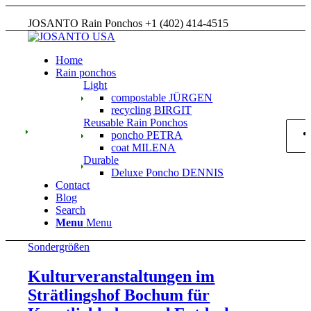
JOSANTO Rain Ponchos +1 (402) 414-4515
Home
Rain ponchos
Light
compostable JÜRGEN
recycling BIRGIT
Reusable Rain Ponchos
poncho PETRA
coat MILENA
Durable
Deluxe Poncho DENNIS
Contact
Blog
Search
Menu
Menu
Sondergrößen
Kulturveranstaltungen im
Strätlingshof Bochum für