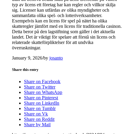
typ av licens ett företag har kan regler och villkor skilja
sig. Licenser kan utfärdas av olika myndigheter och
sammanfatta olika spel- och lotteriverksamheter.
Exempelvis kan en licens för spel på nätet ha olika
skatteregler jämfört med en licens för traditionella casinon.
Detta beror på den lagstiftning som gäller i det aktuella
landet. Det är viktigt för spelare att förstå sin licens och
relaterade skatteförpliktelser för att undvika
överraskningar.
January 9, 2026
/
by
josanto
Share this entry
Share on Facebook
Share on Twitter
Share on WhatsApp
Share on Pinterest
Share on LinkedIn
Share on Tumblr
Share on Vk
Share on Reddit
Share by Mail