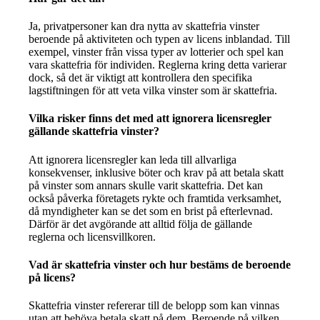
Ja, privatpersoner kan dra nytta av skattefria vinster
beroende på aktiviteten och typen av licens inblandad. Till
exempel, vinster från vissa typer av lotterier och spel kan
vara skattefria för individen. Reglerna kring detta varierar
dock, så det är viktigt att kontrollera den specifika
lagstiftningen för att veta vilka vinster som är skattefria.
Vilka risker finns det med att ignorera licensregler
gällande skattefria vinster?
Att ignorera licensregler kan leda till allvarliga
konsekvenser, inklusive böter och krav på att betala skatt
på vinster som annars skulle varit skattefria. Det kan
också påverka företagets rykte och framtida verksamhet,
då myndigheter kan se det som en brist på efterlevnad.
Därför är det avgörande att alltid följa de gällande
reglerna och licensvillkoren.
Vad är skattefria vinster och hur bestäms de beroende
på licens?
Skattefria vinster refererar till de belopp som kan vinnas
utan att behöva betala skatt på dem. Beroende på vilken