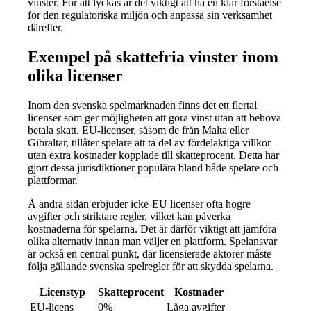
vinster. För att lyckas är det viktigt att ha en klar förståelse
för den regulatoriska miljön och anpassa sin verksamhet
därefter.
Exempel på skattefria vinster inom
olika licenser
Inom den svenska spelmarknaden finns det ett flertal
licenser som ger möjligheten att göra vinst utan att behöva
betala skatt. EU-licenser, såsom de från Malta eller
Gibraltar, tillåter spelare att ta del av fördelaktiga villkor
utan extra kostnader kopplade till skatteprocent. Detta har
gjort dessa jurisdiktioner populära bland både spelare och
plattformar.
Å andra sidan erbjuder icke-EU licenser ofta högre
avgifter och striktare regler, vilket kan påverka
kostnaderna för spelarna. Det är därför viktigt att jämföra
olika alternativ innan man väljer en plattform. Spelansvar
är också en central punkt, där licensierade aktörer måste
följa gällande svenska spelregler för att skydda spelarna.
Licenstyp
Skatteprocent
Kostnader
EU-licens
0%
Låga avgifter