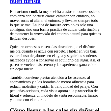
buen turista
En
turismo conil
, la mejor visita a estos rincones costeros
comienza con
normas
claras: caminar con cuidado, no
mover rocas ni alterar el entorno, y llevarse siempre todo
lo que se trae. La idea de
basura cero
no es solo una
consigna, sino una forma práctica de cuidar cada rincón y
de mantener la
protección
del entorno natural para quienes
lleguen después.
Quien recorre estas ensenadas descubre que el disfrute
mejora cuando se actúa con respeto. Hablar en voz baja,
evitar el uso de jabones en el agua y seguir los senderos
marcados ayuda a conservar el equilibrio del lugar. Así, el
paseo se vuelve más sereno y la experiencia gana valor
sin dejar huella.
También conviene prestar atención a los accesos, al
aparcamiento y a los horarios de menor afluencia para
reducir molestias y cuidar la tranquilidad del paraje. Con
pequeñas acciones, cada visita aporta a la
protección
del
litoral y refuerza un modelo de visita responsable, limpio
y atento con el entorno.
Cómo llegar a las calas sin dañar el