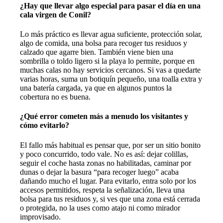
¿Hay que llevar algo especial para pasar el día en una
cala virgen de Conil?
Lo más práctico es llevar agua suficiente, protección solar,
algo de comida, una bolsa para recoger tus residuos y
calzado que agarre bien. También viene bien una
sombrilla o toldo ligero si la playa lo permite, porque en
muchas calas no hay servicios cercanos. Si vas a quedarte
varias horas, suma un botiquín pequeño, una toalla extra y
una batería cargada, ya que en algunos puntos la
cobertura no es buena.
¿Qué error cometen más a menudo los visitantes y
cómo evitarlo?
El fallo más habitual es pensar que, por ser un sitio bonito
y poco concurrido, todo vale. No es así: dejar colillas,
seguir el coche hasta zonas no habilitadas, caminar por
dunas o dejar la basura “para recoger luego” acaba
dañando mucho el lugar. Para evitarlo, entra solo por los
accesos permitidos, respeta la señalización, lleva una
bolsa para tus residuos y, si ves que una zona está cerrada
o protegida, no la uses como atajo ni como mirador
improvisado.