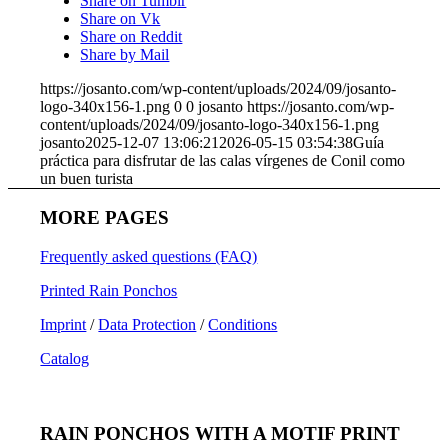
Share on Tumblr
Share on Vk
Share on Reddit
Share by Mail
https://josanto.com/wp-content/uploads/2024/09/josanto-
logo-340x156-1.png
0
0
josanto
https://josanto.com/wp-
content/uploads/2024/09/josanto-logo-340x156-1.png
josanto
2025-12-07 13:06:21
2026-05-15 03:54:38
Guía
práctica para disfrutar de las calas vírgenes de Conil como
un buen turista
MORE PAGES
Frequently asked questions (FAQ)
Printed Rain Ponchos
Imprint
/
Data Protection
/
Conditions
Catalog
RAIN PONCHOS WITH A MOTIF PRINT