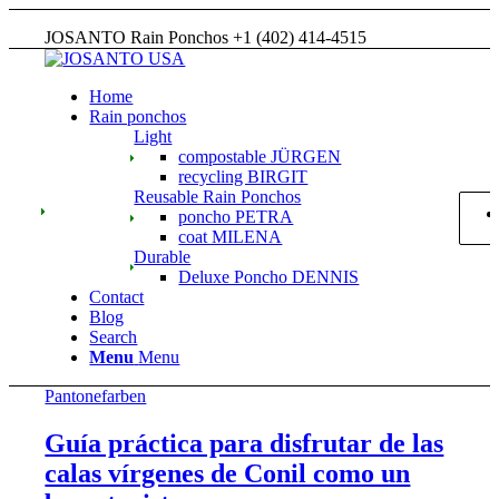
JOSANTO Rain Ponchos +1 (402) 414-4515
Home
Rain ponchos
Light
compostable JÜRGEN
recycling BIRGIT
Reusable Rain Ponchos
poncho PETRA
coat MILENA
Durable
Deluxe Poncho DENNIS
Contact
Blog
Search
Menu
Menu
Pantonefarben
Guía práctica para disfrutar de las
calas vírgenes de Conil como un