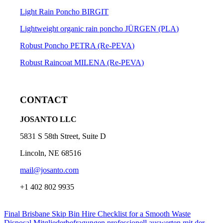
Light Rain Poncho BIRGIT
Lightweight organic rain poncho JÜRGEN (PLA)
Robust Poncho PETRA (Re-PEVA)
Robust Raincoat MILENA (Re-PEVA)
CONTACT
JOSANTO LLC
5831 S 58th Street, Suite D
Lincoln, NE 68516
mail@josanto.com
+1 402 802 9935
Final Brisbane Skip Bin Hire Checklist for a Smooth Waste
Disposal
Mitgliederbefragungen professionell auswerten mit der