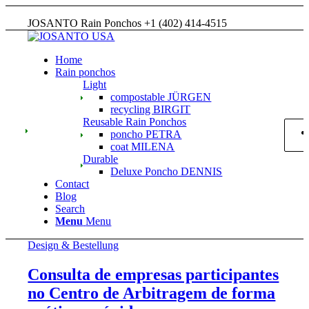
JOSANTO Rain Ponchos +1 (402) 414-4515
Home
Rain ponchos
Light
compostable JÜRGEN
recycling BIRGIT
Reusable Rain Ponchos
poncho PETRA
coat MILENA
Durable
Deluxe Poncho DENNIS
Contact
Blog
Search
Menu
Menu
Design & Bestellung
Consulta de empresas participantes
no Centro de Arbitragem de forma