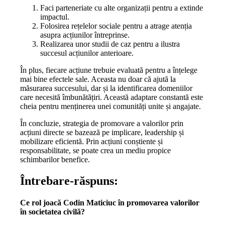
Faci parteneriate cu alte organizații pentru a extinde
impactul.
Folosirea rețelelor sociale pentru a atrage atenția
asupra acțiunilor întreprinse.
Realizarea unor studii de caz pentru a ilustra
succesul acțiunilor anterioare.
În plus, fiecare acțiune trebuie evaluată pentru a înțelege
mai bine efectele sale. Aceasta nu doar că ajută la
măsurarea succesului, dar și la identificarea domeniilor
care necesită îmbunătățiri. Această adaptare constantă este
cheia pentru menținerea unei comunități unite și angajate.
În concluzie, strategia de promovare a valorilor prin
acțiuni directe se bazează pe implicare, leadership și
mobilizare eficientă. Prin acțiuni conștiente și
responsabilitate, se poate crea un mediu propice
schimbarilor benefice.
Întrebare-răspuns:
Ce rol joacă Codin Maticiuc în promovarea valorilor
în societatea civilă?