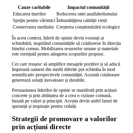
Cauze caritabile
Impactul comunității
Educarea tinerilor
Reducerea ratei analfabetismului
Sprijin pentru vârstnici
Îmbunătățirea calității vieții
Conservarea mediului
Creșterea conștientizării ecologice
În acest context, liderii de opinie devin voonuți ai
schimbării, inspirând comunitățile să colaboreze în direcția
binelui comun. Mobilizarea resurselor umane și materiale
este esențială pentru atingerea scopurilor propuse.
Cei care reușesc să amplifice mesajele pozitive și să aducă
împreună oameni din medii diferite pot schimba în mod
semnificativ perspectivele comunității. Această colaborare
generează soluții inovatoare și durabile.
Persuasiunea liderilor de opinie se manifestă prin acțiuni
concrete și prin abilitatea de a crea o viziune comună,
bazată pe valori și principii. Aceștia devin astfel faruri de
speranță și inspirație pentru ceilalți.
Strategii de promovare a valorilor
prin acțiuni directe