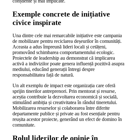
conștiente și mai implicate.
Exemple concrete de inițiative
civice inspirate
Una dintre cele mai remarcabile inițiative este campania
de mobilizare pentru reciclarea deșeurilor în comunități.
Aceasta a adus împreună lideri locali și cetățeni,
promovând schimbarea comportamentului ecologic.
Proiectele de leadership au demonstrat că implicarea
activă a indivizilor poate genera influență pozitivă asupra
mediului, educând generații întregi despre
responsabilitatea față de natură.
Un alt exemplu de impact este organizația care oferă
sprijin tinerilor antreprenori. Prin mentorat și resurse,
aceștia contribuie la dezvoltarea economică și socială,
stimulând ambiția și creativitatea în rândul tineretului.
Mobilizarea resurselor și colaborarea între diferite
departamente publice și private au fost esențiale pentru
reușita acestor proiecte, generând un efect de domino în
comunitate.
Rolul liderilor de opinie în