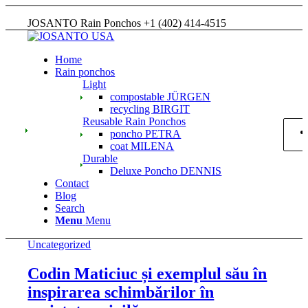
JOSANTO Rain Ponchos +1 (402) 414-4515
Home
Rain ponchos
Light
compostable JÜRGEN
recycling BIRGIT
Reusable Rain Ponchos
poncho PETRA
coat MILENA
Durable
Deluxe Poncho DENNIS
Contact
Blog
Search
Menu
Menu
Uncategorized
Codin Maticiuc și exemplul său în
inspirarea schimbărilor în