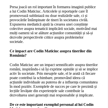
Presa joacă un rol important în formarea imaginii publice
a lui Codin Maticiuc. Articolele și reportajele care îl
promovează subliniază nu doar realizările sale, ci și
provocările întâmpinate de tineri în societatea civilă.
Expunerea mediatică ajută la crearea unei conștiințe
colective asupra tematicii implicării sociale, motivând mai
mulți oameni să se alăture acțiunilor comunității și să-și
dezvolte perspectivele critice asupra problemelor
societale.
Ce impact are Codin Maticiuc asupra tinerilor din
România?
Codin Maticiuc are un impact semnificativ asupra tinerilor
români, inspirându-i să își exprime opiniile și să se implice
activ în societate. Prin mesajele sale, el le arată că fiecare
poate contribui la schimbare, promovând ideea că
acțiunile individuale au puterea de a influența comunitatea
în mod pozitiv. Exemplele de succes pe care le prezintă și
lecțiile învățate din experiențele sale contribuie la
dezvoltarea unei generații mai responsabile și implicate.
De ce este important exemplul personal al lui Codin