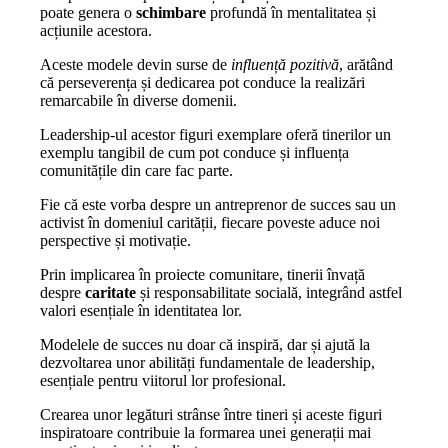
poate genera o
schimbare
profundă în mentalitatea și
acțiunile acestora.
Aceste modele devin surse de
influență pozitivă
, arătând
că perseverența și dedicarea pot conduce la realizări
remarcabile în diverse domenii.
Leadership-ul acestor figuri exemplare oferă tinerilor un
exemplu tangibil de cum pot conduce și influența
comunitățile din care fac parte.
Fie că este vorba despre un antreprenor de succes sau un
activist în domeniul carității, fiecare poveste aduce noi
perspective și motivație.
Prin implicarea în proiecte comunitare, tinerii învață
despre
caritate
și responsabilitate socială, integrând astfel
valori esențiale în identitatea lor.
Modelele de succes nu doar că inspiră, dar și ajută la
dezvoltarea unor abilități fundamentale de leadership,
esențiale pentru viitorul lor profesional.
Crearea unor legături strânse între tineri și aceste figuri
inspiratoare contribuie la formarea unei generații mai