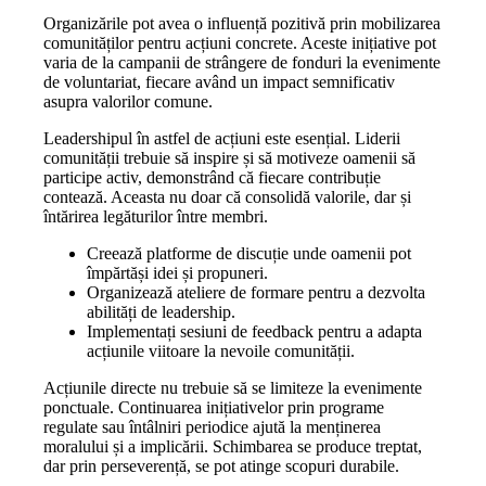
Organizările pot avea o influență pozitivă prin mobilizarea
comunităților pentru acțiuni concrete. Aceste inițiative pot
varia de la campanii de strângere de fonduri la evenimente
de voluntariat, fiecare având un impact semnificativ
asupra valorilor comune.
Leadershipul în astfel de acțiuni este esențial. Liderii
comunității trebuie să inspire și să motiveze oamenii să
participe activ, demonstrând că fiecare contribuție
contează. Aceasta nu doar că consolidă valorile, dar și
întărirea legăturilor între membri.
Creează platforme de discuție unde oamenii pot
împărtăși idei și propuneri.
Organizează ateliere de formare pentru a dezvolta
abilități de leadership.
Implementați sesiuni de feedback pentru a adapta
acțiunile viitoare la nevoile comunității.
Acțiunile directe nu trebuie să se limiteze la evenimente
ponctuale. Continuarea inițiativelor prin programe
regulate sau întâlniri periodice ajută la menținerea
moralului și a implicării. Schimbarea se produce treptat,
dar prin perseverență, se pot atinge scopuri durabile.