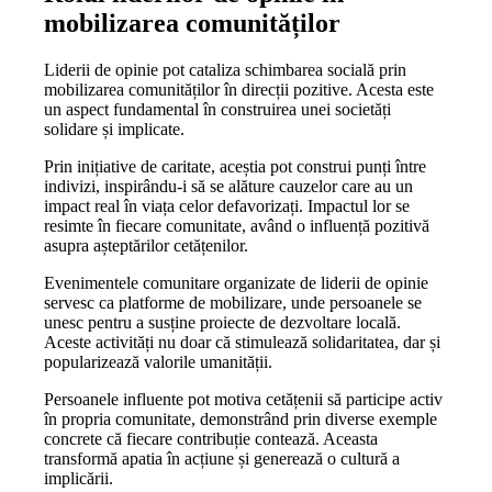
mobilizarea comunităților
Liderii de opinie pot cataliza schimbarea socială prin
mobilizarea comunităților în direcții pozitive. Acesta este
un aspect fundamental în construirea unei societăți
solidare și implicate.
Prin inițiative de caritate, aceștia pot construi punți între
indivizi, inspirându-i să se alăture cauzelor care au un
impact real în viața celor defavorizați. Impactul lor se
resimte în fiecare comunitate, având o influență pozitivă
asupra așteptărilor cetățenilor.
Evenimentele comunitare organizate de liderii de opinie
servesc ca platforme de mobilizare, unde persoanele se
unesc pentru a susține proiecte de dezvoltare locală.
Aceste activități nu doar că stimulează solidaritatea, dar și
popularizează valorile umanității.
Persoanele influente pot motiva cetățenii să participe activ
în propria comunitate, demonstrând prin diverse exemple
concrete că fiecare contribuție contează. Aceasta
transformă apatia în acțiune și generează o cultură a
implicării.