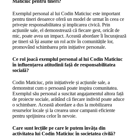
Maticiuc pentru tineri?
Exemplul personal al lui Codin Maticiuc este important
pentru tineri deoarece oferă un model de urmat în ceea ce
privește responsabilitatea și implicarea civică. Prin
acțiunile sale, el demonstrează că fiecare gest, oricât de
mic, poate avea un impact. Această abordare îi încurajează
pe tineri să își asume un rol activ în comunitățile lor,
promovând schimbarea prin inițiative personale.
Ce rol joacă exemplul personal al lui Codin Maticiuc
în influențarea atitudinii față de responsabilitatea
socială?
Codin Maticiuc, prin inițiativele și acțiunile sale, a
demonstrat cum o persoană poate inspira comunitatea.
Exemplul său personal a suscitat angajamentul altora față
de proiecte sociale, arătând că fiecare individ poate aduce
o schimbare. Această abordare a dus la mobilizarea
resurselor locale și la crearea unor campanii eficiente
pentru sprijinirea celor în nevoie.
Care sunt lecțiile pe care le putem învăța din
activitatea lui Codin Maticiuc în societatea civilă?