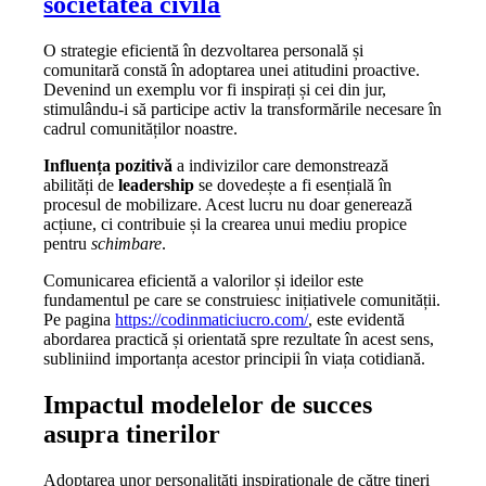
societatea civilă
O strategie eficientă în dezvoltarea personală și
comunitară constă în adoptarea unei atitudini proactive.
Devenind un exemplu vor fi inspirați și cei din jur,
stimulându-i să participe activ la transformările necesare în
cadrul comunităților noastre.
Influența pozitivă
a indivizilor care demonstrează
abilități de
leadership
se dovedește a fi esențială în
procesul de mobilizare. Acest lucru nu doar generează
acțiune, ci contribuie și la crearea unui mediu propice
pentru
schimbare
.
Comunicarea eficientă a valorilor și ideilor este
fundamentul pe care se construiesc inițiativele comunității.
Pe pagina
https://codinmaticiucro.com/
, este evidentă
abordarea practică și orientată spre rezultate în acest sens,
subliniind importanța acestor principii în viața cotidiană.
Impactul modelelor de succes
asupra tinerilor
Adoptarea unor personalități inspiraționale de către tineri