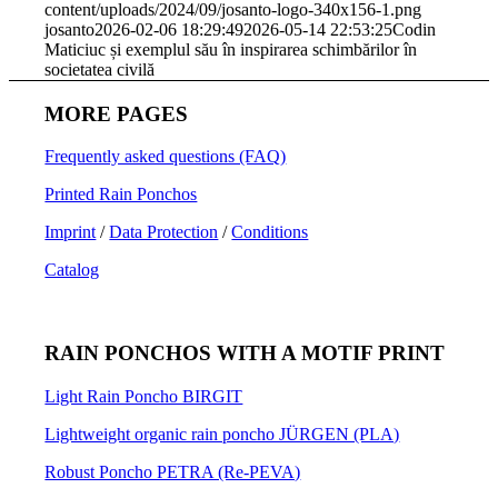
content/uploads/2024/09/josanto-logo-340x156-1.png
josanto
2026-02-06 18:29:49
2026-05-14 22:53:25
Codin
Maticiuc și exemplul său în inspirarea schimbărilor în
societatea civilă
MORE PAGES
Frequently asked questions (FAQ)
Printed Rain Ponchos
Imprint
/
Data Protection
/
Conditions
Catalog
RAIN PONCHOS WITH A MOTIF PRINT
Light Rain Poncho BIRGIT
Lightweight organic rain poncho JÜRGEN (PLA)
Robust Poncho PETRA (Re-PEVA)