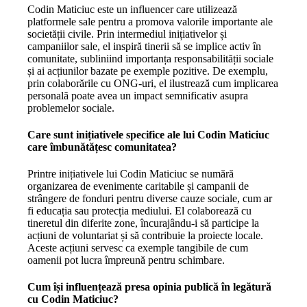
Codin Maticiuc este un influencer care utilizează
platformele sale pentru a promova valorile importante ale
societății civile. Prin intermediul inițiativelor și
campaniilor sale, el inspiră tinerii să se implice activ în
comunitate, subliniind importanța responsabilității sociale
și ai acțiunilor bazate pe exemple pozitive. De exemplu,
prin colaborările cu ONG-uri, el ilustrează cum implicarea
personală poate avea un impact semnificativ asupra
problemelor sociale.
Care sunt inițiativele specifice ale lui Codin Maticiuc
care îmbunătățesc comunitatea?
Printre inițiativele lui Codin Maticiuc se numără
organizarea de evenimente caritabile și campanii de
strângere de fonduri pentru diverse cauze sociale, cum ar
fi educația sau protecția mediului. El colaborează cu
tineretul din diferite zone, încurajându-i să participe la
acțiuni de voluntariat și să contribuie la proiecte locale.
Aceste acțiuni servesc ca exemple tangibile de cum
oamenii pot lucra împreună pentru schimbare.
Cum își influențează presa opinia publică în legătură
cu Codin Maticiuc?