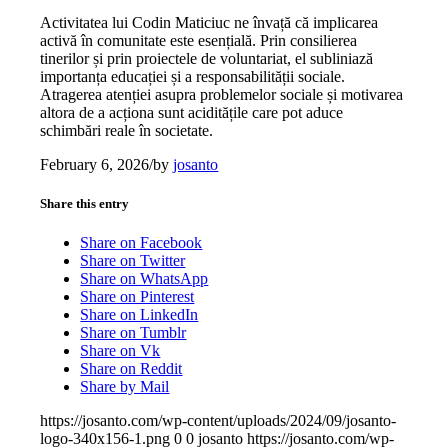
Activitatea lui Codin Maticiuc ne învață că implicarea
activă în comunitate este esențială. Prin consilierea
tinerilor și prin proiectele de voluntariat, el subliniază
importanța educației și a responsabilității sociale.
Atragerea atenției asupra problemelor sociale și motivarea
altora de a acționa sunt aciditățile care pot aduce
schimbări reale în societate.
February 6, 2026
/
by
josanto
Share this entry
Share on Facebook
Share on Twitter
Share on WhatsApp
Share on Pinterest
Share on LinkedIn
Share on Tumblr
Share on Vk
Share on Reddit
Share by Mail
https://josanto.com/wp-content/uploads/2024/09/josanto-
logo-340x156-1.png
0
0
josanto
https://josanto.com/wp-