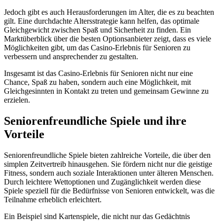
Jedoch gibt es auch Herausforderungen im Alter, die es zu beachten
gilt. Eine durchdachte Altersstrategie kann helfen, das optimale
Gleichgewicht zwischen Spaß und Sicherheit zu finden. Ein
Marktüberblick über die besten Optionsanbieter zeigt, dass es viele
Möglichkeiten gibt, um das Casino-Erlebnis für Senioren zu
verbessern und ansprechender zu gestalten.
Insgesamt ist das Casino-Erlebnis für Senioren nicht nur eine
Chance, Spaß zu haben, sondern auch eine Möglichkeit, mit
Gleichgesinnten in Kontakt zu treten und gemeinsam Gewinne zu
erzielen.
Seniorenfreundliche Spiele und ihre
Vorteile
Seniorenfreundliche Spiele bieten zahlreiche Vorteile, die über den
simplen Zeitvertreib hinausgehen. Sie fördern nicht nur die geistige
Fitness, sondern auch soziale Interaktionen unter älteren Menschen.
Durch leichtere Wettoptionen und Zugänglichkeit werden diese
Spiele speziell für die Bedürfnisse von Senioren entwickelt, was die
Teilnahme erheblich erleichtert.
Ein Beispiel sind Kartenspiele, die nicht nur das Gedächtnis