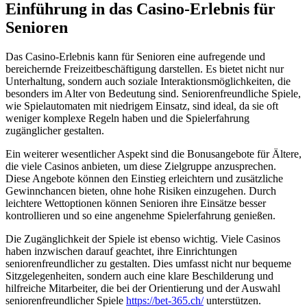
Einführung in das Casino-Erlebnis für
Senioren
Das Casino-Erlebnis kann für Senioren eine aufregende und
bereichernde Freizeitbeschäftigung darstellen. Es bietet nicht nur
Unterhaltung, sondern auch soziale Interaktionsmöglichkeiten, die
besonders im Alter von Bedeutung sind. Seniorenfreundliche Spiele,
wie Spielautomaten mit niedrigem Einsatz, sind ideal, da sie oft
weniger komplexe Regeln haben und die Spielerfahrung
zugänglicher gestalten.
Ein weiterer wesentlicher Aspekt sind die Bonusangebote für Ältere,
die viele Casinos anbieten, um diese Zielgruppe anzusprechen.
Diese Angebote können den Einstieg erleichtern und zusätzliche
Gewinnchancen bieten, ohne hohe Risiken einzugehen. Durch
leichtere Wettoptionen können Senioren ihre Einsätze besser
kontrollieren und so eine angenehme Spielerfahrung genießen.
Die Zugänglichkeit der Spiele ist ebenso wichtig. Viele Casinos
haben inzwischen darauf geachtet, ihre Einrichtungen
seniorenfreundlicher zu gestalten. Dies umfasst nicht nur bequeme
Sitzgelegenheiten, sondern auch eine klare Beschilderung und
hilfreiche Mitarbeiter, die bei der Orientierung und der Auswahl
seniorenfreundlicher Spiele
https://bet-365.ch/
unterstützen.