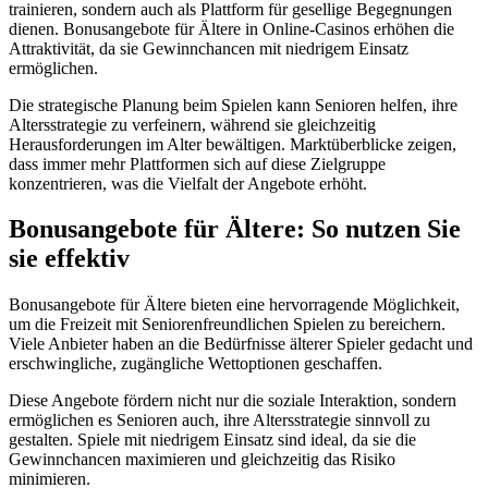
trainieren, sondern auch als Plattform für gesellige Begegnungen
dienen. Bonusangebote für Ältere in Online-Casinos erhöhen die
Attraktivität, da sie Gewinnchancen mit niedrigem Einsatz
ermöglichen.
Die strategische Planung beim Spielen kann Senioren helfen, ihre
Altersstrategie zu verfeinern, während sie gleichzeitig
Herausforderungen im Alter bewältigen. Marktüberblicke zeigen,
dass immer mehr Plattformen sich auf diese Zielgruppe
konzentrieren, was die Vielfalt der Angebote erhöht.
Bonusangebote für Ältere: So nutzen Sie
sie effektiv
Bonusangebote für Ältere bieten eine hervorragende Möglichkeit,
um die Freizeit mit Seniorenfreundlichen Spielen zu bereichern.
Viele Anbieter haben an die Bedürfnisse älterer Spieler gedacht und
erschwingliche, zugängliche Wettoptionen geschaffen.
Diese Angebote fördern nicht nur die soziale Interaktion, sondern
ermöglichen es Senioren auch, ihre Altersstrategie sinnvoll zu
gestalten. Spiele mit niedrigem Einsatz sind ideal, da sie die
Gewinnchancen maximieren und gleichzeitig das Risiko
minimieren.