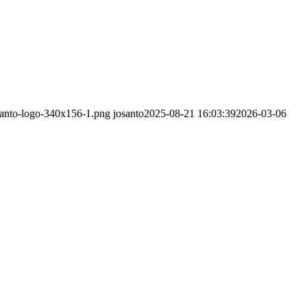
osanto-logo-340x156-1.png
josanto
2025-08-21 16:03:39
2026-03-06