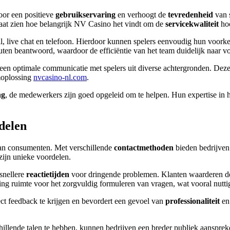
voor een positieve
gebruikservaring
en verhoogt de
tevredenheid
van s
at zien hoe belangrijk NV Casino het vindt om de
servicekwaliteit
hoo
, live chat en telefoon. Hierdoor kunnen spelers eenvoudig hun voorkeu
en beantwoord, waardoor de efficiëntie van het team duidelijk naar v
 een optimale communicatie met spelers uit diverse achtergronden. Deze 
emoplossing
nvcasino-nl.com
.
ng
, de medewerkers zijn goed opgeleid om te helpen. Hun expertise in he
delen
 van consumenten. Met verschillende
contactmethoden
bieden bedrijven
 zijn unieke voordelen.
 snellere
reactietijden
voor dringende problemen. Klanten waarderen de
ing ruimte voor het zorgvuldig formuleren van vragen, wat vooral nutti
rect feedback te krijgen en bevordert een gevoel van
professionaliteit
en 
chillende talen te hebben, kunnen bedrijven een breder publiek aanspre