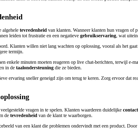
denheid
de algehele
tevredenheid
van klanten. Wanneer klanten hun vragen of p
en leiden tot frustratie en een negatieve
gebruikservaring
, wat uitei
ord. Klanten willen niet lang wachten op oplossing, vooral als het gaa
gere termijn.
binnen enkele minuten moeten reageren op live chat-berichten, terwijl e
en in de
taalondersteuning
die ze bieden.
ve ervaring sneller geneigd zijn om terug te keren. Zorg ervoor dat reac
moplossing
p veelgestelde vragen in te spelen. Klanten waarderen duidelijke
contac
 om de
tevredenheid
van de klant te waarborgen.
rbeeld van een klant die problemen ondervindt met een product. Door ac