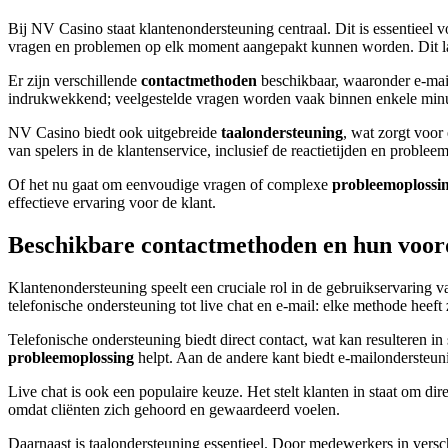
Bij NV Casino staat klantenondersteuning centraal. Dit is essentieel 
vragen en problemen op elk moment aangepakt kunnen worden. Dit la
Er zijn verschillende
contactmethoden
beschikbaar, waaronder e-mail
indrukwekkend; veelgestelde vragen worden vaak binnen enkele minut
NV Casino biedt ook uitgebreide
taalondersteuning
, wat zorgt voor
van spelers in de klantenservice, inclusief de reactietijden en proble
Of het nu gaat om eenvoudige vragen of complexe
probleemoplossi
effectieve ervaring voor de klant.
Beschikbare contactmethoden en hun voor
Klantenondersteuning speelt een cruciale rol in de gebruikservaring
telefonische ondersteuning tot live chat en e-mail: elke methode heeft
Telefonische ondersteuning biedt direct contact, wat kan resulteren in
probleemoplossing
helpt. Aan de andere kant biedt e-mailondersteun
Live chat is ook een populaire keuze. Het stelt klanten in staat om di
omdat cliënten zich gehoord en gewaardeerd voelen.
Daarnaast is taalondersteuning essentieel. Door medewerkers in vers